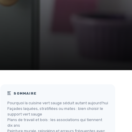
SOMMAIRE
Pourquoi la cuisine vert sauge séduit autant aujourd’hui
Façades laquées, stratifiées ou mates : bien choisir le
support vert sauge
Plans de travail et bois : les associations qui tiennent
dix ans
Peinture murale, relooking et erreurs fréquentes avec