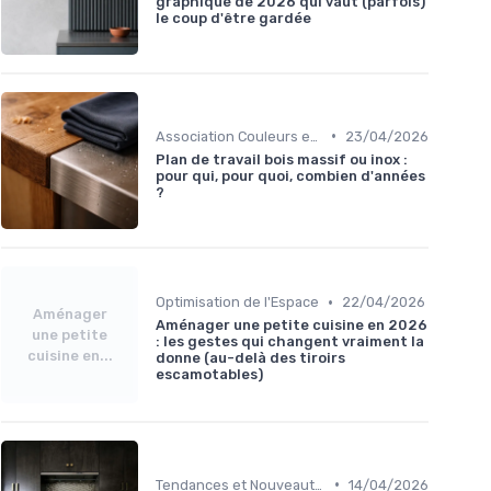
graphique de 2026 qui vaut (parfois)
le coup d'être gardée
•
Association Couleurs et Matériaux
23/04/2026
Plan de travail bois massif ou inox :
pour qui, pour quoi, combien d'années
?
•
Optimisation de l'Espace
22/04/2026
Aménager
Aménager une petite cuisine en 2026
une petite
: les gestes qui changent vraiment la
cuisine en...
donne (au-delà des tiroirs
escamotables)
•
Tendances et Nouveautés
14/04/2026