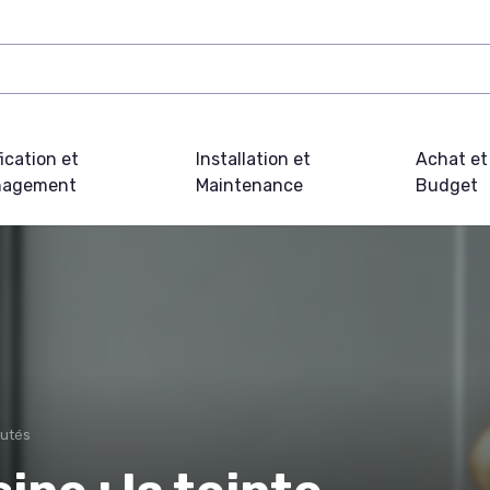
fication et
Installation et
Achat et
agement
Maintenance
Budget
utés