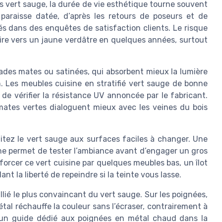
 vert sauge, la durée de vie esthétique tourne souvent
paraisse datée, d’après les retours de poseurs et de
s dans des enquêtes de satisfaction clients. Le risque
ire vers un jaune verdâtre en quelques années, surtout
çades mates ou satinées, qui absorbent mieux la lumière
. Les meubles cuisine en stratifié vert sauge de bonne
 de vérifier la résistance UV annoncée par le fabricant.
mates vertes dialoguent mieux avec les veines du bois
imitez le vert sauge aux surfaces faciles à changer. Une
sine permet de tester l’ambiance avant d’engager un gros
forcer ce vert cuisine par quelques meubles bas, un îlot
t la liberté de repeindre si la teinte vous lasse.
’allié le plus convaincant du vert sauge. Sur les poignées,
étal réchauffe la couleur sans l’écraser, contrairement à
nt, un guide dédié aux poignées en métal chaud dans la