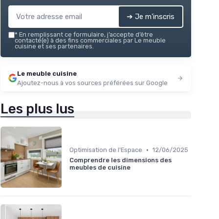
➔ Je m'inscris
*
En remplissant ce formulaire, j’accepte d’être
contacté(e) à des fins commerciales par Le meuble
cuisine et ses partenaires.
Le meuble cuisine
Ajoutez-nous à vos sources préférées sur Google
Les plus lus
•
Optimisation de l'Espace
12/06/2025
Comprendre les dimensions des
meubles de cuisine