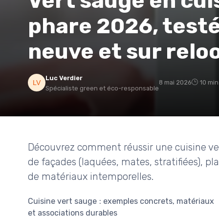
Vert sauge en cuis
phare 2026, testé
neuve et sur relo
Luc Verdier
8 mai 2026
10 min
Spécialiste green et éco-responsable
Découvrez comment réussir une cuisine ver
de façades (laquées, mates, stratifiées), pla
de matériaux intemporelles.
Cuisine vert sauge : exemples concrets, matériaux
et associations durables