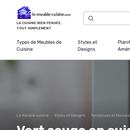
Panneau de gestion des cookies
LA CUISINE BIEN PENSÉE,
TOUT SIMPLEMENT
Types de Meubles de
Styles et
Plani
Cuisine
Designs
Amén
Le meuble cuisine
Styles et Designs
Tendances et Nouvea