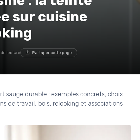
ine : la teinte
e sur cuisine
oking
 de lecture
Partager cette page
t sauge durable : exemples concrets, choix
ns de travail, bois, relooking et associations