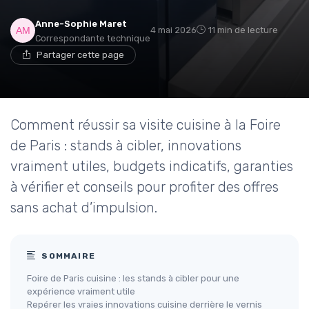
Anne-Sophie Maret
4 mai 2026
11 min de lecture
Correspondante technique
Partager cette page
Comment réussir sa visite cuisine à la Foire
de Paris : stands à cibler, innovations
vraiment utiles, budgets indicatifs, garanties
à vérifier et conseils pour profiter des offres
sans achat d’impulsion.
SOMMAIRE
Foire de Paris cuisine : les stands à cibler pour une
expérience vraiment utile
Repérer les vraies innovations cuisine derrière le vernis