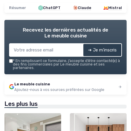
Résumer
ChatGPT
Claude
Mistral
Recevez les dernières actualités de
Le meuble cuisine
➔ Je m'inscris
*
En remplissant ce formulaire, j’accepte d’être contacté(e) à
des fins commerciales par Le meuble cuisine et ses
partenaires.
Le meuble cuisine
Ajoutez-nous à vos sources préférées sur Google
Les plus lus