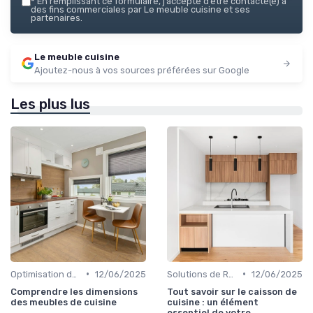
*
En remplissant ce formulaire, j’accepte d’être contacté(e) à
des fins commerciales par Le meuble cuisine et ses
partenaires.
Le meuble cuisine
Ajoutez-nous à vos sources préférées sur Google
Les plus lus
•
•
Optimisation de l'Espace
12/06/2025
Solutions de Rangement Intelligentes
12/06/2025
Comprendre les dimensions
Tout savoir sur le caisson de
des meubles de cuisine
cuisine : un élément
essentiel de votre