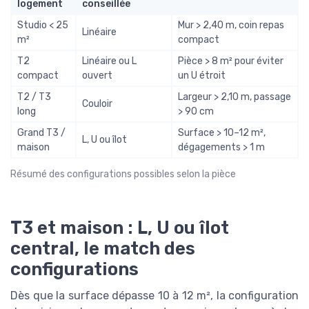
logement
conseillée
Studio < 25
Mur > 2,40 m, coin repas
Linéaire
m²
compact
T2
Linéaire ou L
Pièce > 8 m² pour éviter
compact
ouvert
un U étroit
T2 / T3
Largeur > 2,10 m, passage
Couloir
long
> 90 cm
Grand T3 /
Surface > 10–12 m²,
L, U ou îlot
maison
dégagements > 1 m
Résumé des configurations possibles selon la pièce
T3 et maison : L, U ou îlot
central, le match des
configurations
Dès que la surface dépasse 10 à 12 m², la configuration