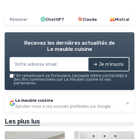
Résumer
ChatGPT
Claude
Mistral
Recevez les dernières actualités de
Le meuble cuisine
➔ Je m'inscris
*
En remplissant ce formulaire, j’accepte d’être contacté(e) à
des fins commerciales par Le meuble cuisine et ses
partenaires.
Le meuble cuisine
Ajoutez-nous à vos sources préférées sur Google
Les plus lus