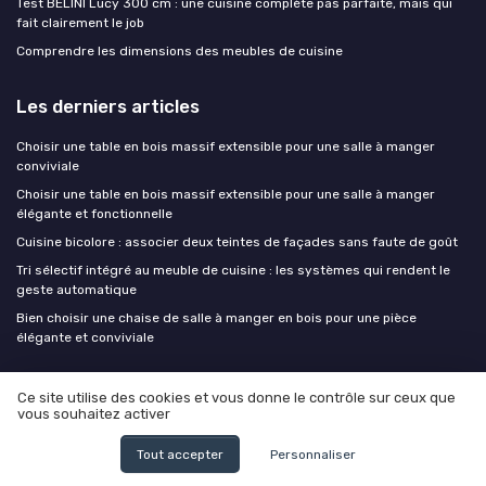
Test BELINI Lucy 300 cm : une cuisine complète pas parfaite, mais qui
fait clairement le job
Comprendre les dimensions des meubles de cuisine
Les derniers articles
Choisir une table en bois massif extensible pour une salle à manger
conviviale
Choisir une table en bois massif extensible pour une salle à manger
élégante et fonctionnelle
Cuisine bicolore : associer deux teintes de façades sans faute de goût
Tri sélectif intégré au meuble de cuisine : les systèmes qui rendent le
geste automatique
Bien choisir une chaise de salle à manger en bois pour une pièce
élégante et conviviale
Le meuble cuisine
Ce site utilise des cookies et vous donne le contrôle sur ceux que
vous souhaitez activer
Tout accepter
Personnaliser