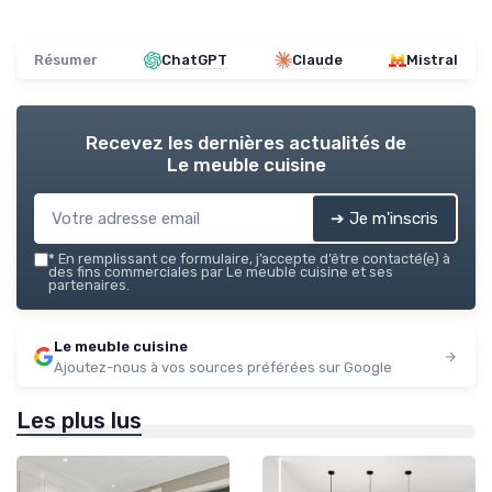
Résumer
ChatGPT
Claude
Mistral
Recevez les dernières actualités de
Le meuble cuisine
➔ Je m'inscris
*
En remplissant ce formulaire, j’accepte d’être contacté(e) à
des fins commerciales par Le meuble cuisine et ses
partenaires.
Le meuble cuisine
Ajoutez-nous à vos sources préférées sur Google
Les plus lus