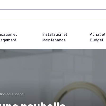
fication et
Installation et
Achat et
agement
Maintenance
Budget
tion de l'Espace