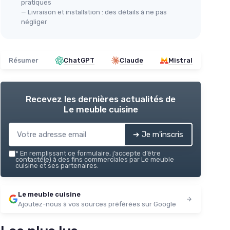
pratiques
— Livraison et installation : des détails à ne pas
négliger
Résumer
ChatGPT
Claude
Mistral
Recevez les dernières actualités de
Le meuble cuisine
➔ Je m'inscris
*
En remplissant ce formulaire, j’accepte d’être
contacté(e) à des fins commerciales par Le meuble
cuisine et ses partenaires.
Le meuble cuisine
Ajoutez-nous à vos sources préférées sur Google