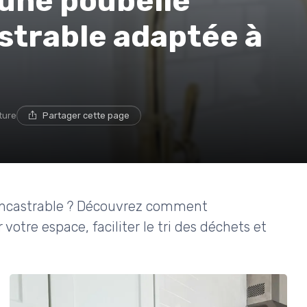
une poubelle
strable adaptée à
cture
Partager cette page
encastrable ? Découvrez comment
votre espace, faciliter le tri des déchets et