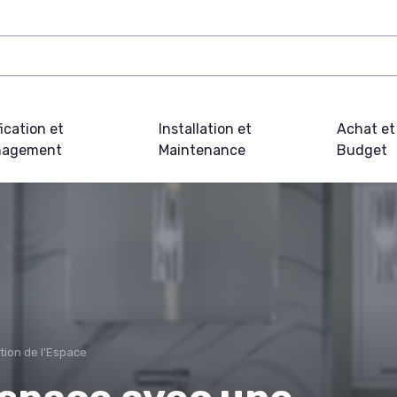
fication et
Installation et
Achat et
agement
Maintenance
Budget
tion de l'Espace