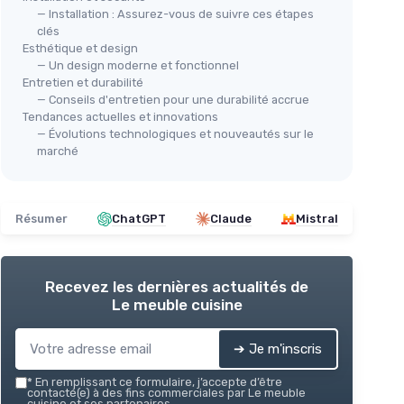
— Installation : Assurez-vous de suivre ces étapes
clés
Esthétique et design
— Un design moderne et fonctionnel
Entretien et durabilité
— Conseils d'entretien pour une durabilité accrue
Tendances actuelles et innovations
— Évolutions technologiques et nouveautés sur le
marché
Résumer
ChatGPT
Claude
Mistral
Recevez les dernières actualités de
Le meuble cuisine
➔ Je m'inscris
*
En remplissant ce formulaire, j’accepte d’être
contacté(e) à des fins commerciales par Le meuble
cuisine et ses partenaires.