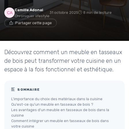
Camille Adonai
31 octobre 2025
8 min de lecture
Chroniquer lifestyle
Partager cette page
Découvrez comment un meuble en tasseaux
de bois peut transformer votre cuisine en un
espace à la fois fonctionnel et esthétique.
SOMMAIRE
L'importance du choix des matériaux dans la cuisine
Qu'est-ce qu'un meuble en tasseaux de bois ?
Les avantages d'un meuble en tasseaux de bois dans la
cuisine
Comment intégrer un meuble en tasseaux de bois dans
votre cuisine