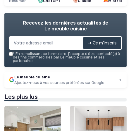
Résumer
ChatGPT
Claude
Mistral
Recevez les dernières actualités de
Le meuble cuisine
➔ Je m'inscris
*
En remplissant ce formulaire, j’accepte d’être contacté(e) à
des fins commerciales par Le meuble cuisine et ses
partenaires.
Le meuble cuisine
Ajoutez-nous à vos sources préférées sur Google
Les plus lus