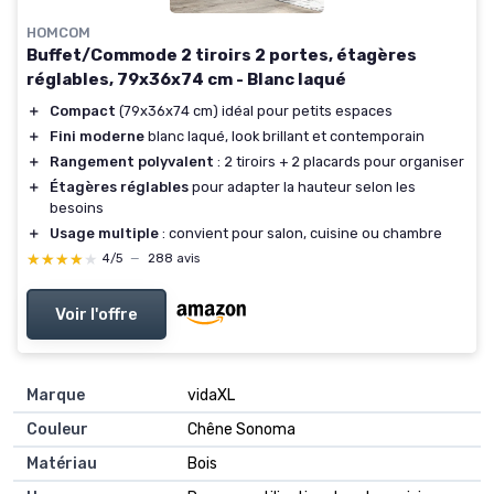
HOMCOM
Buffet/Commode 2 tiroirs 2 portes, étagères
réglables, 79x36x74 cm - Blanc laqué
＋
Compact
(79x36x74 cm) idéal pour petits espaces
＋
Fini moderne
blanc laqué, look brillant et contemporain
＋
Rangement polyvalent
: 2 tiroirs + 2 placards pour organiser
＋
Étagères réglables
pour adapter la hauteur selon les
besoins
＋
Usage multiple
: convient pour salon, cuisine ou chambre
★★★★★
★★★★★
4/5
—
288 avis
Voir l'offre
Marque
vidaXL
Couleur
Chêne Sonoma
Matériau
Bois