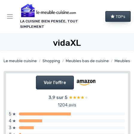
Panneau de gestion des cookies
TOPs
LA CUISINE BIEN PENSÉE, TOUT
SIMPLEMENT
vidaXL
Le meuble cuisine
Shopping
Meubles bas de cuisine
Meubles bas de
Voir l'offre
3,9 sur 5
★★★★★
★★★★★
1204 avis
5 ★
4 ★
3 ★