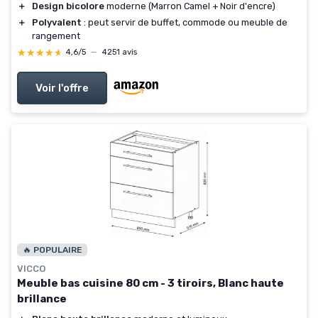
＋
Design bicolore
moderne (Marron Camel + Noir d'encre)
＋
Polyvalent
: peut servir de buffet, commode ou meuble de
rangement
★★★★★
★★★★★
4,6/5
—
4251 avis
Voir l'offre
🔥 POPULAIRE
VICCO
Meuble bas cuisine 80 cm - 3 tiroirs, Blanc haute
brillance