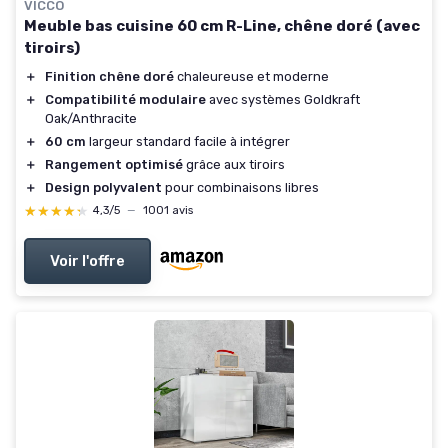
VICCO
Meuble bas cuisine 60 cm R-Line, chêne doré (avec
tiroirs)
＋
Finition chêne doré
chaleureuse et moderne
＋
Compatibilité modulaire
avec systèmes Goldkraft
Oak/Anthracite
＋
60 cm
largeur standard facile à intégrer
＋
Rangement optimisé
grâce aux tiroirs
＋
Design polyvalent
pour combinaisons libres
★★★★★
★★★★★
4,3/5
—
1001 avis
Voir l'offre