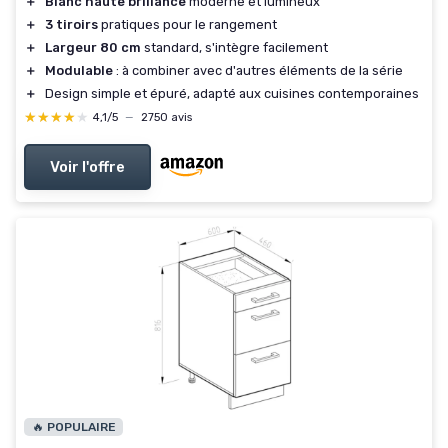
＋
Blanc haute brillance
moderne et lumineux
＋
3 tiroirs
pratiques pour le rangement
＋
Largeur 80 cm
standard, s'intègre facilement
＋
Modulable
: à combiner avec d'autres éléments de la série
＋
Design simple et épuré, adapté aux cuisines contemporaines
★★★★★
★★★★★
4,1/5
—
2750 avis
Voir l'offre
🔥 POPULAIRE