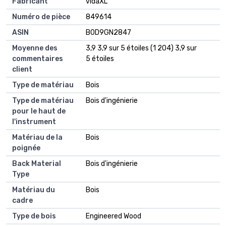
Fabricant
vidaXL
Numéro de pièce
849614
ASIN
B0D9GN2847
Moyenne des
3,9 3,9 sur 5 étoiles (1 204) 3,9 sur
commentaires
5 étoiles
client
Type de matériau
Bois
Type de matériau
Bois d'ingénierie
pour le haut de
l'instrument
Matériau de la
Bois
poignée
Back Material
Bois d'ingénierie
Type
Matériau du
Bois
cadre
Type de bois
Engineered Wood