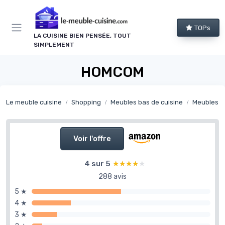
Panneau de gestion des cookies
TOPs
LA CUISINE BIEN PENSÉE, TOUT
SIMPLEMENT
HOMCOM
Le meuble cuisine
Shopping
Meubles bas de cuisine
Meubles bas de
Voir l'offre
4 sur 5
★★★★★
★★★★★
288 avis
5 ★
4 ★
3 ★