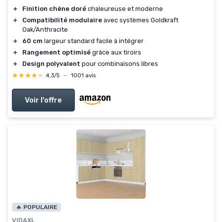
＋
Finition chêne doré
chaleureuse et moderne
＋
Compatibilité modulaire
avec systèmes Goldkraft
Oak/Anthracite
＋
60 cm
largeur standard facile à intégrer
＋
Rangement optimisé
grâce aux tiroirs
＋
Design polyvalent
pour combinaisons libres
★★★★★
★★★★★
4,3/5
—
1001 avis
Voir l'offre
🔥 POPULAIRE
VIDAXL