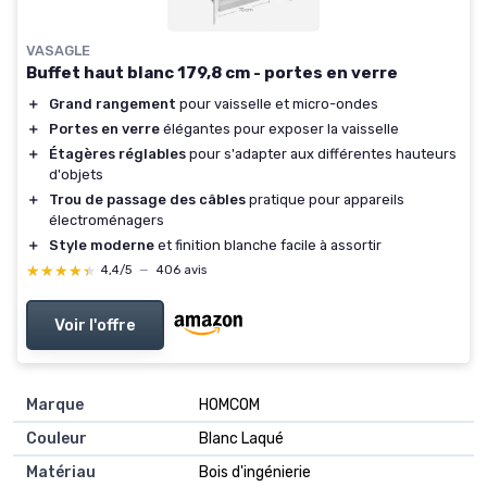
VASAGLE
Buffet haut blanc 179,8 cm - portes en verre
＋
Grand rangement
pour vaisselle et micro-ondes
＋
Portes en verre
élégantes pour exposer la vaisselle
＋
Étagères réglables
pour s'adapter aux différentes hauteurs
d'objets
＋
Trou de passage des câbles
pratique pour appareils
électroménagers
＋
Style moderne
et finition blanche facile à assortir
★★★★★
★★★★★
4,4/5
—
406 avis
Voir l'offre
Marque
HOMCOM
Couleur
Blanc Laqué
Matériau
Bois d'ingénierie