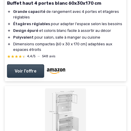
Buffet haut 4 portes blanc 60x30x170 cm
＋
Grande capacité
de rangement avec 4 portes et étagères
réglables
＋
Étagères réglables
pour adapter l'espace selon les besoins
＋
Design épuré
et coloris blanc facile à assortir au décor
＋
Polyvalent
pour salon, salle à manger ou cuisine
＋
Dimensions compactes (60 x 30 x 170 cm) adaptées aux
espaces étroits
★★★★★
★★★★★
4,4/5
—
548 avis
Voir l'offre