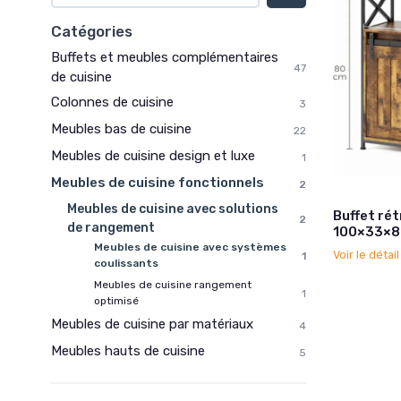
Catégories
Buffets et meubles complémentaires
47
de cuisine
Colonnes de cuisine
3
Meubles bas de cuisine
22
Meubles de cuisine design et luxe
1
Meubles de cuisine fonctionnels
2
Meubles de cuisine avec solutions
Buffet rét
2
de rangement
100×33×8
Meubles de cuisine avec systèmes
Voir le détai
1
coulissants
Meubles de cuisine rangement
1
optimisé
Meubles de cuisine par matériaux
4
Meubles hauts de cuisine
5