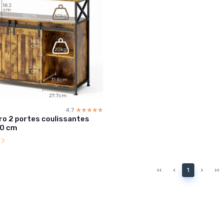
4.7
☆☆☆☆☆
★★★★★
ro 2 portes coulissantes
0 cm
l
‹‹
‹
1
›
››