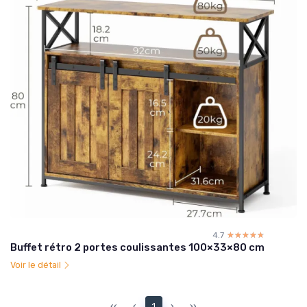
4.7
☆☆☆☆☆
★★★★★
Buffet rétro 2 portes coulissantes 100×33×80 cm
Voir le détail
‹‹
‹
1
›
››