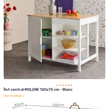
5
☆☆☆☆☆
★★★★★
Îlot central MOLENE 120x75 cm - Blanc
Voir le détail