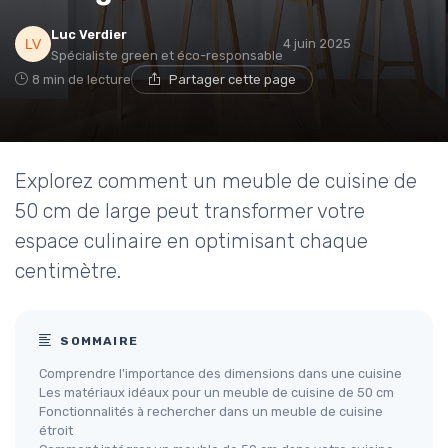
Luc Verdier
4 juin 2025
Spécialiste green et éco-responsable
8 min de lecture
Partager cette page
Explorez comment un meuble de cuisine de
50 cm de large peut transformer votre
espace culinaire en optimisant chaque
centimètre.
SOMMAIRE
Comprendre l'importance des dimensions dans une cuisine
Les matériaux idéaux pour un meuble de cuisine de 50 cm
Fonctionnalités à rechercher dans un meuble de cuisine
étroit