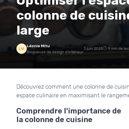
Optimiser l'espac
colonne de cuisin
large
Léonie Mitu
3 juin 2025
9 min de le
Blogueuse de design d'intérieur
Découvrez comment une colonne de cuisine
espace culinaire en maximisant le rangement
Comprendre l'importance de
la colonne de cuisine