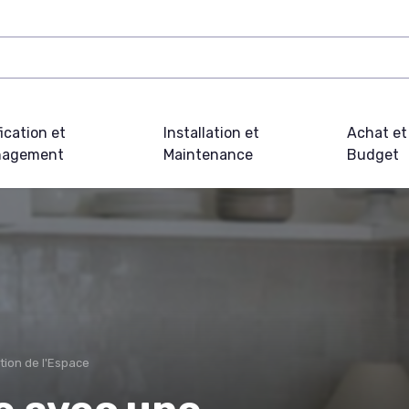
fication et
Installation et
Achat et
agement
Maintenance
Budget
tion de l'Espace