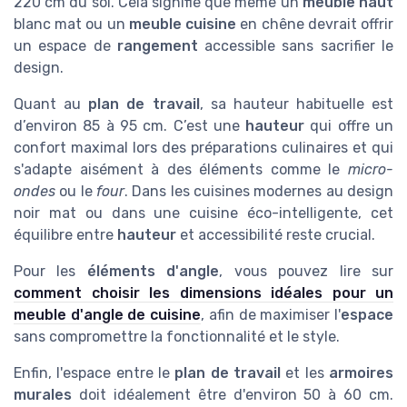
220 cm du sol. Cela signifie que même un
meuble haut
blanc mat ou un
meuble cuisine
en chêne devrait offrir
un espace de
rangement
accessible sans sacrifier le
design.
Quant au
plan de travail
, sa hauteur habituelle est
d’environ 85 à 95 cm. C’est une
hauteur
qui offre un
confort maximal lors des préparations culinaires et qui
s'adapte aisément à des éléments comme le
micro-
ondes
ou le
four
. Dans les cuisines modernes au design
noir mat ou dans une cuisine éco-intelligente, cet
équilibre entre
hauteur
et accessibilité reste crucial.
Pour les
éléments d'angle
, vous pouvez lire sur
comment choisir les dimensions idéales pour un
meuble d'angle de cuisine
, afin de maximiser l'
espace
sans compromettre la fonctionnalité et le style.
Enfin, l'espace entre le
plan de travail
et les
armoires
murales
doit idéalement être d'environ 50 à 60 cm.