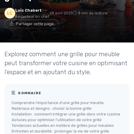
Loïc Chabert
28 avril 2025
8 min de lecture
Rédacteur en chef
Partager cette page
Explorez comment une grille pour meuble
peut transformer votre cuisine en optimisant
l'espace et en ajoutant du style.
SOMMAIRE
Comprendre l'importance d'une grille pour meuble
Matériaux et designs : choisir la bonne grille
Installation : comment intégrer une grille dans votre cuisine
Astuces pour optimiser l'utilisation de votre grille
Tendances actuelles en matière de grilles pour meubles
Entretien et durabilité : prolonger la vie de votre grille