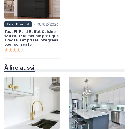
•
18/02/2026
Test Produit
Test FirFurd Buffet Cuisine
180x100 : le meuble pratique
avec LED et prises intégrées
pour coin café
★★★★★
★★★★★
À lire aussi