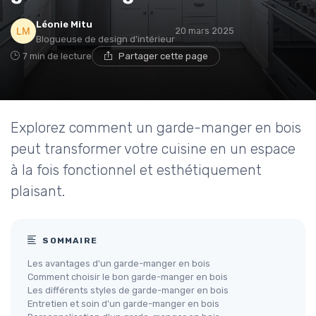
Léonie Mitu
20 mars 2025
Blogueuse de design d'intérieur
7 min de lecture
Partager cette page
Explorez comment un garde-manger en bois
peut transformer votre cuisine en un espace
à la fois fonctionnel et esthétiquement
plaisant.
SOMMAIRE
Les avantages d'un garde-manger en bois
Comment choisir le bon garde-manger en bois
Les différents styles de garde-manger en bois
Entretien et soin d'un garde-manger en bois