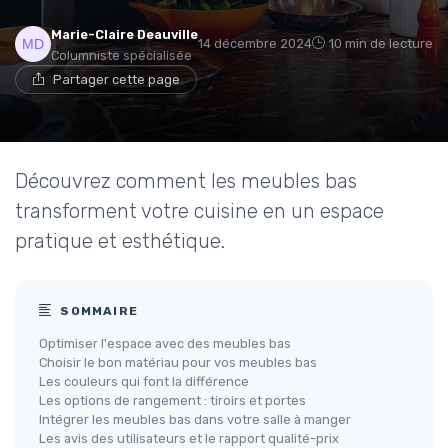
Marie-Claire Deauville
14 décembre 2024
10 min de lecture
Columniste spécialisée
Partager cette page
Découvrez comment les meubles bas
transforment votre cuisine en un espace
pratique et esthétique.
SOMMAIRE
Optimiser l'espace avec des meubles bas
Choisir le bon matériau pour vos meubles bas
Les couleurs qui font la différence
Les options de rangement : tiroirs et portes
Intégrer les meubles bas dans votre salle à manger
Les avis des utilisateurs et le rapport qualité-prix