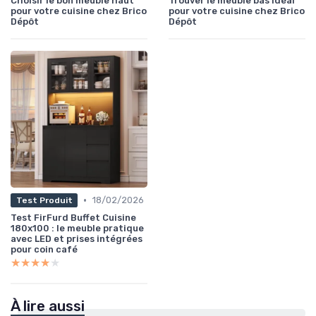
Choisir le bon meuble haut
Trouver le meuble bas idéal
pour votre cuisine chez Brico
pour votre cuisine chez Brico
Dépôt
Dépôt
•
18/02/2026
Test Produit
Test FirFurd Buffet Cuisine
180x100 : le meuble pratique
avec LED et prises intégrées
pour coin café
★★★★★
★★★★★
À lire aussi