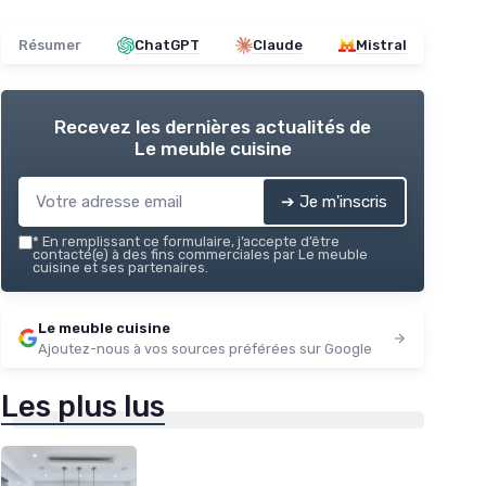
Résumer
ChatGPT
Claude
Mistral
Recevez les dernières actualités de
Le meuble cuisine
➔ Je m'inscris
*
En remplissant ce formulaire, j’accepte d’être
contacté(e) à des fins commerciales par Le meuble
cuisine et ses partenaires.
Le meuble cuisine
Ajoutez-nous à vos sources préférées sur Google
Les plus lus