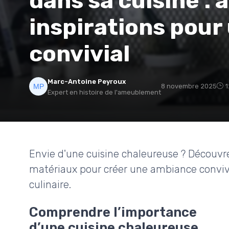
dans sa cuisine : 
inspirations pour
convivial
Marc-Antoine Peyroux
8 novembre 2025
1
Expert en histoire de l'ameublement
Envie d'une cuisine chaleureuse ? Découvr
matériaux pour créer une ambiance convivi
culinaire.
Comprendre l’importance
d’une cuisine chaleureuse