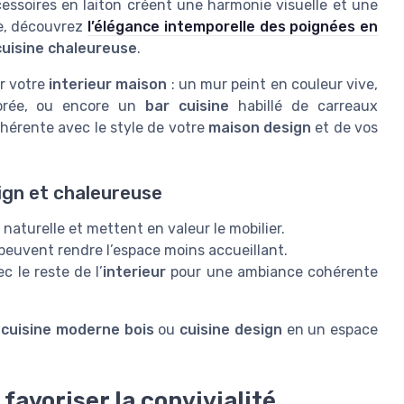
cessoires en laiton créent une harmonie visuelle et une
ce, découvrez
l’élégance intemporelle des poignées en
cuisine chaleureuse
.
r votre
interieur maison
: un mur peint en couleur vive,
lorée, ou encore un
bar cuisine
habillé de carreaux
ohérente avec le style de votre
maison design
et de vos
ign et chaleureuse
 naturelle et mettent en valeur le mobilier.
i peuvent rendre l’espace moins accueillant.
c le reste de l’
interieur
pour une ambiance cohérente
e
cuisine moderne bois
ou
cuisine design
en un espace
favoriser la convivialité