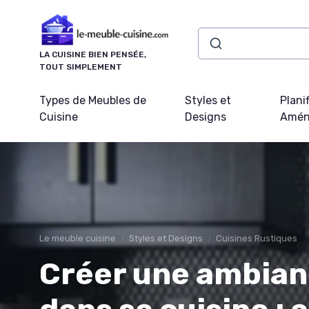
Panneau de gestion des cookies
LA CUISINE BIEN PENSÉE,
TOUT SIMPLEMENT
Types de Meubles de
Styles et
Plani
Cuisine
Designs
Amén
Le meuble cuisine
Styles et Designs
Cuisines Rustiques
Créer une ambian