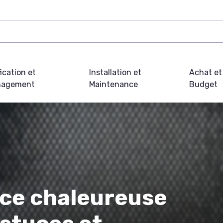
fication et
Installation et
Achat et
agement
Maintenance
Budget
ce chaleureuse