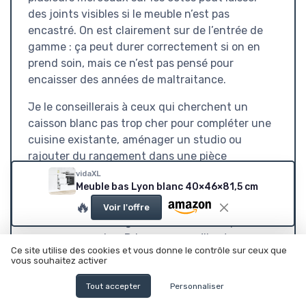
des joints visibles si le meuble n’est pas
encastré. On est clairement sur de l’entrée de
gamme : ça peut durer correctement si on en
prend soin, mais ce n’est pas pensé pour
encaisser des années de maltraitance.
Je le conseillerais à ceux qui cherchent un
caisson blanc pas trop cher pour compléter une
cuisine existante, aménager un studio ou
rajouter du rangement dans une pièce
technique. Si tu veux une cuisine principale
vidaXL
Meuble bas Lyon blanc 40×46×81,5 cm
solide, bien finie et cohérente, ou si tu détestes
🔥
gérer des retours en cas de pièce abîmée, tu as
Voir l'offre
intérêt à viser une gamme au-dessus, quitte à
payer un peu plus. Pris pour ce qu’il est, ce
Ce site utilise des cookies et vous donne le contrôle sur ceux que
meuble est
correct et fonctionnel
, mais il ne
vous souhaitez activer
faut pas en attendre plus.
Tout accepter
Personnaliser