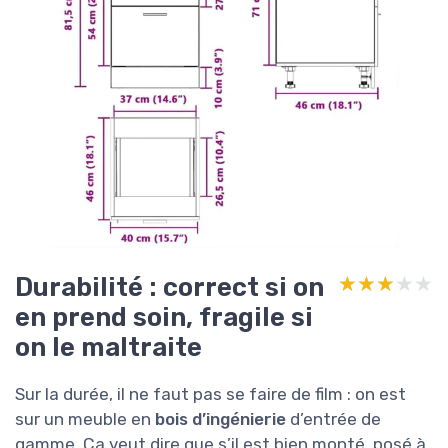
Durabilité : correct si on
★★★★★
★★★★★
en prend soin, fragile si
on le maltraite
Sur la durée, il ne faut pas se faire de film : on est
sur un meuble en
bois d’ingénierie
d’entrée de
gamme. Ça veut dire que s’il est bien monté, posé à