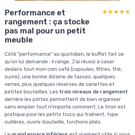
Performance et
★★★★★
★★★★★
rangement : ça stocke
pas mal pour un petit
meuble
Côté "performance" au quotidien, le buffet fait ce
qu’on lui demande : il range. J’ai réussi à caser
dedans tout mon coin café (capsules, filtres, thé,
sucre), une bonne dizaine de tasses, quelques
verres, plus quelques réserves de canettes et
petites bouteilles. Les
trois niveaux de rangement
derrière les portes permettent de bien organiser
sans empiler tout n’importe comment. Le tiroir est
pratique pour les petits trucs qui traînent, type
cuillères, ouvre-bouteille, torchons pliés.
Le
grand espace inférieur
est vraiment utile si vous