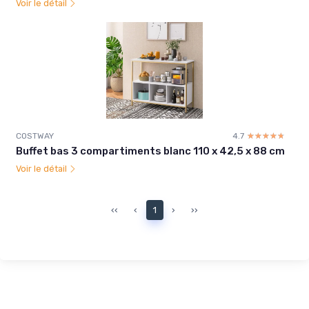
Voir le détail
COSTWAY
4.7
☆☆☆☆☆
★★★★★
Buffet bas 3 compartiments blanc 110 x 42,5 x 88 cm
Voir le détail
‹‹
‹
1
›
››