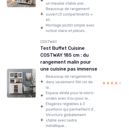
+
un meuble stable ave...
Beaucoup de rangement
+
ouvert (3 compartiments +
ét...
Montage plutôt simple avec
+
notice claire et pièces...
COSTWAY
Test Buffet Cuisine
COSTWAY 185 cm : du
rangement malin pour
une cuisine pas immense
Beaucoup de rangements
+
dans seulement 106 cm de
★★★★★
★★★★★
la...
Espace dédié pour le micro-
+
ondes avec trou pour le...
Étagères réglables à 3
+
positions qui permettent d’...
Structure globalement
+
stable avec cadre
métallique...