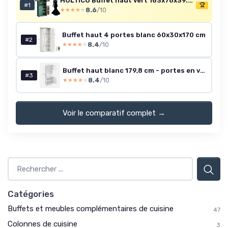
HOLTICO Buffet haut vert 183x76x39.5 cm (étagères ouvertes et portes)
#1
🏆
8.6
/10
★★★★★
★★★★★
Buffet haut 4 portes blanc 60x30x170 cm
#2
8.4
/10
★★★★★
★★★★★
Buffet haut blanc 179,8 cm - portes en verre
#3
8.4
/10
★★★★★
★★★★★
Voir le comparatif complet →
Catégories
Buffets et meubles complémentaires de cuisine
47
Colonnes de cuisine
3