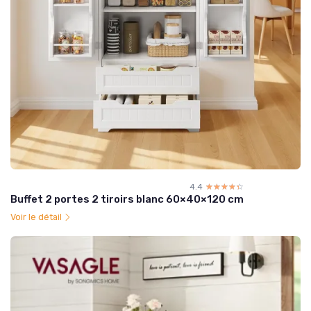
4.4
☆☆☆☆☆
★★★★★
Buffet 2 portes 2 tiroirs blanc 60×40×120 cm
Voir le détail