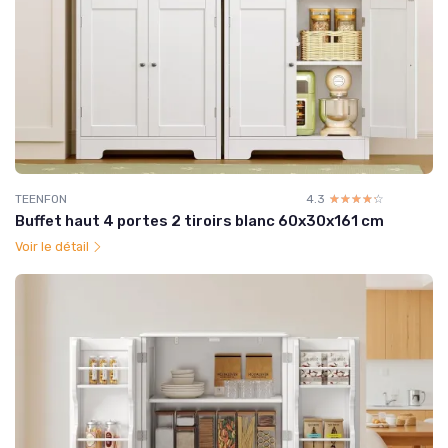
TEENFON
4.3
☆☆☆☆☆
★★★★★
Buffet haut 4 portes 2 tiroirs blanc 60x30x161 cm
Voir le détail