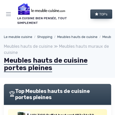
Panneau de gestion des cookies
TOPs
LA CUISINE BIEN PENSÉE, TOUT
SIMPLEMENT
Le meuble cuisine
Shopping
Meubles hauts de cuisine
Meubles
Meubles hauts de cuisine ≫ Meubles hauts muraux de
cuisine
Meubles hauts de cuisine
portes pleines
Top Meubles hauts de cuisine
🏆
portes pleines