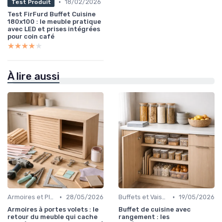
•
18/02/2026
Test Produit
Test FirFurd Buffet Cuisine
180x100 : le meuble pratique
avec LED et prises intégrées
pour coin café
★★★★★
★★★★★
À lire aussi
•
•
Armoires et Placards
28/05/2026
Buffets et Vaisseliers
19/05/2026
Armoires à portes volets : le
Buffet de cuisine avec
retour du meuble qui cache
rangement : les