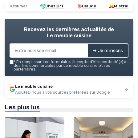
Résumer
ChatGPT
Claude
Mistral
Recevez les dernières actualités de
Le meuble cuisine
➔ Je m'inscris
*
En remplissant ce formulaire, j’accepte d’être contacté(e) à
des fins commerciales par Le meuble cuisine et ses
partenaires.
Le meuble cuisine
Ajoutez-nous à vos sources préférées sur Google
Les plus lus