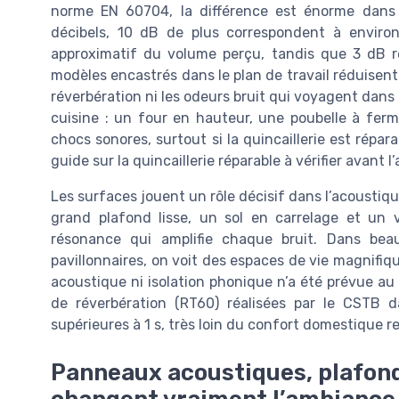
norme EN 60704, la différence est énorme dans u
décibels, 10 dB de plus correspondent à enviro
approximatif du volume perçu, tandis que 3 dB r
modèles encastrés dans le plan de travail réduisent l
réverbération ni les odeurs bruit qui voyagent dans 
cuisine : un four en hauteur, une poubelle à ferme
chocs sonores, surtout si la quincaillerie est répar
guide sur la quincaillerie réparable à vérifier avant l
Les surfaces jouent un rôle décisif dans l’acoustiqu
grand plafond lisse, un sol en carrelage et un 
résonance qui amplifie chaque bruit. Dans be
pavillonnaires, on voit des espaces de vie magnifiq
acoustique ni isolation phonique n’a été prévue 
de réverbération (RT60) réalisées par le CSTB d
supérieures à 1 s, très loin du confort domestique
Panneaux acoustiques, plafonds
changent vraiment l’ambiance