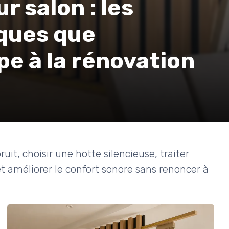
r salon : les
iques que
pe à la rénovation
uit, choisir une hotte silencieuse, traiter
et améliorer le confort sonore sans renoncer à