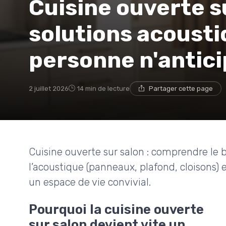
Cuisine ouverte su
solutions acoust
personne n'antici
2 juillet 2026
14 min de lecture
Partager cette page
Cuisine ouverte sur salon : comprendre le br
l’acoustique (panneaux, plafond, cloisons) 
un espace de vie convivial.
Pourquoi la cuisine ouverte
sur salon devient vite un