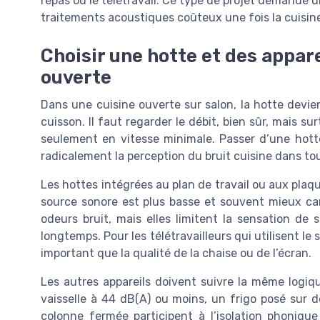
repas ou le télétravail. Ce type de projet demande un 
traitements acoustiques coûteux une fois la cuisine
Choisir une hotte et des appar
ouverte
Dans une cuisine ouverte sur salon, la hotte devi
cuisson. Il faut regarder le débit, bien sûr, mais sur
seulement en vitesse minimale. Passer d’une hot
radicalement la perception du bruit cuisine dans tou
Les hottes intégrées au plan de travail ou aux plaqu
source sonore est plus basse et souvent mieux car
odeurs bruit, mais elles limitent la sensation de 
longtemps. Pour les télétravailleurs qui utilisent l
important que la qualité de la chaise ou de l’écran.
Les autres appareils doivent suivre la même logiq
vaisselle à 44 dB(A) ou moins, un frigo posé sur 
colonne fermée participent à l’isolation phonique