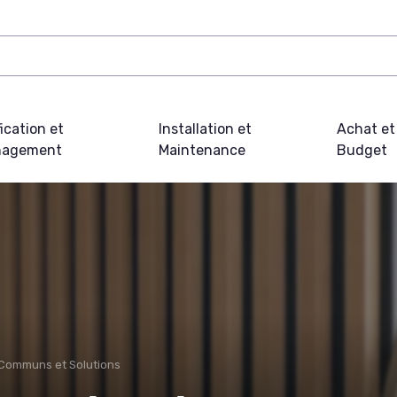
fication et
Installation et
Achat et
agement
Maintenance
Budget
Communs et Solutions