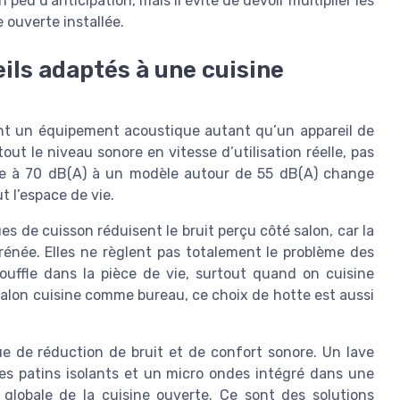
peu d’anticipation, mais il évite de devoir multiplier les
 ouverte installée.
eils adaptés à une cuisine
ent un équipement acoustique autant qu’un appareil de
tout le niveau sonore en vitesse d’utilisation réelle, pas
te à 70 dB(A) à un modèle autour de 55 dB(A) change
t l’espace de vie.
es de cuisson réduisent le bruit perçu côté salon, car la
énée. Elles ne règlent pas totalement le problème des
souffle dans la pièce de vie, surtout quand on cuisine
e salon cuisine comme bureau, ce choix de hotte est aussi
ue de réduction de bruit et de confort sonore. Un lave
des patins isolants et un micro ondes intégré dans une
 globale de la cuisine ouverte. Ce sont des solutions