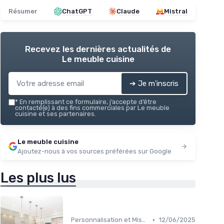
Résumer
ChatGPT
Claude
Mistral
Recevez les dernières actualités de
Le meuble cuisine
➔ Je m'inscris
*
En remplissant ce formulaire, j’accepte d’être
contacté(e) à des fins commerciales par Le meuble
cuisine et ses partenaires.
Le meuble cuisine
Ajoutez-nous à vos sources préférées sur Google
Les plus lus
•
Personnalisation et Mise à Niveau
12/06/2025