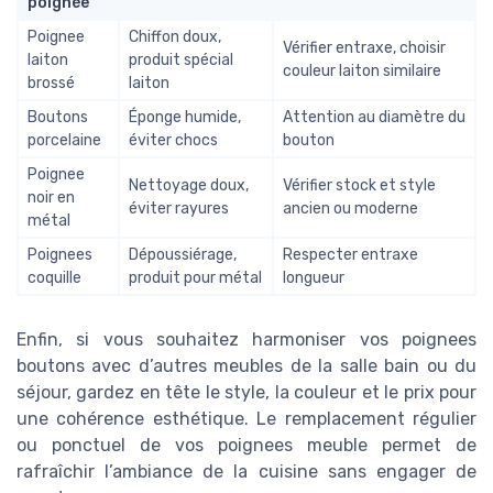
poignée
Poignee
Chiffon doux,
Vérifier entraxe, choisir
laiton
produit spécial
couleur laiton similaire
brossé
laiton
Boutons
Éponge humide,
Attention au diamètre du
porcelaine
éviter chocs
bouton
Poignee
Nettoyage doux,
Vérifier stock et style
noir en
éviter rayures
ancien ou moderne
métal
Poignees
Dépoussiérage,
Respecter entraxe
coquille
produit pour métal
longueur
Enfin, si vous souhaitez harmoniser vos poignees
boutons avec d’autres meubles de la salle bain ou du
séjour, gardez en tête le style, la couleur et le prix pour
une cohérence esthétique. Le remplacement régulier
ou ponctuel de vos poignees meuble permet de
rafraîchir l’ambiance de la cuisine sans engager de