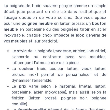
La poignée de tiroir, souvent perçue comme un simple
détail, joue pourtant un rôle clé dans l’esthétique et
l’usage quotidien de votre cuisine. Que vous optiez
pour une
poignée meuble
en laiton brossé, un
bouton
meuble
en porcelaine ou des
poignées tiroir
en acier
inoxydable, chaque choix impacte le
look
général de
vos
meubles
et leur praticité.
Le
style
de la poignée (moderne, ancien, industriel)
s’accorde ou contraste avec vos meubles,
influençant l’atmosphère de la pièce.
La
couleur
(noir, couleur laiton, vieux laiton,
bronze, inox) permet de personnaliser et de
dynamiser l’ensemble.
Le
prix
varie selon le matériau (métal, laiton,
porcelaine, acier inoxydable), mais aussi selon la
finition (laiton brossé, poignee noir, poignee
coquille).
La
fonctionnalité
dépend de la forme (boutons,