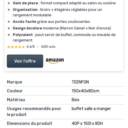
＋
Gain de place
: format compact adapté au salon ou cuisine
＋
Organisation
: tiroirs + étagères réglables pour un
rangement modulable
＋
Accès facile
grâce aux portes coulissantes
＋
Design bicolore
moderne (Marron Camel + Noir d'encre)
＋
Polyvalent
: peut servir de buffet, commode ou meuble de
rangement
★★★★★
★★★★★
4,6/5
—
4251 avis
Voir l'offre
Marque
TEENFON
Couleur
150x40x80cm
Matériau
Bois
Usages recommandés pour
buffet salle a manger
le produit
Dimensions du produit
40P x 150l x 80H