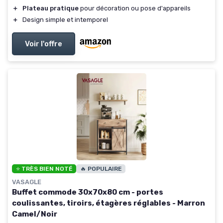
＋
Plateau pratique
pour décoration ou pose d'appareils
＋
Design simple et intemporel
Voir l'offre
⭐ TRÈS BIEN NOTÉ
🔥 POPULAIRE
VASAGLE
Buffet commode 30x70x80 cm - portes
coulissantes, tiroirs, étagères réglables - Marron
Camel/Noir