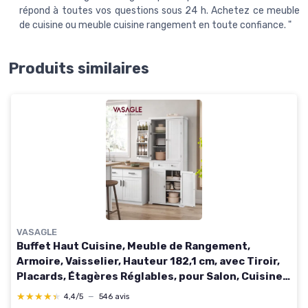
répond à toutes vos questions sous 24 h. Achetez ce meuble
de cuisine ou meuble cuisine rangement en toute confiance. "
Produits similaires
VASAGLE
Buffet Haut Cuisine, Meuble de Rangement,
Armoire, Vaisselier, Hauteur 182,1 cm, avec Tiroir,
Placards, Étagères Réglables, pour Salon, Cuisine,
Blanc BBC561W21 76L x 182,1H cm Blanc
★★★★★
★★★★★
4,4/5
—
546 avis