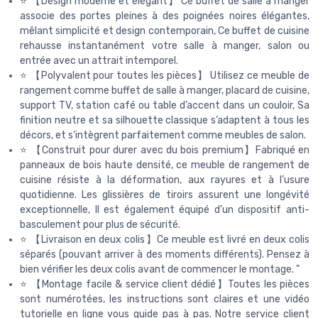
⭐ 【Design moderne et élégant】 Ce buffet de salle à manger
associe des portes pleines à des poignées noires élégantes,
mêlant simplicité et design contemporain, Ce buffet de cuisine
rehausse instantanément votre salle à manger, salon ou
entrée avec un attrait intemporel.
⭐ 【Polyvalent pour toutes les pièces】 Utilisez ce meuble de
rangement comme buffet de salle à manger, placard de cuisine,
support TV, station café ou table d’accent dans un couloir, Sa
finition neutre et sa silhouette classique s’adaptent à tous les
décors, et s’intègrent parfaitement comme meubles de salon.
⭐ 【Construit pour durer avec du bois premium】Fabriqué en
panneaux de bois haute densité, ce meuble de rangement de
cuisine résiste à la déformation, aux rayures et à l’usure
quotidienne. Les glissières de tiroirs assurent une longévité
exceptionnelle, Il est également équipé d’un dispositif anti-
basculement pour plus de sécurité.
⭐ 【Livraison en deux colis】Ce meuble est livré en deux colis
séparés (pouvant arriver à des moments différents). Pensez à
bien vérifier les deux colis avant de commencer le montage. "
⭐ 【Montage facile & service client dédié】Toutes les pièces
sont numérotées, les instructions sont claires et une vidéo
tutorielle en ligne vous guide pas à pas. Notre service client