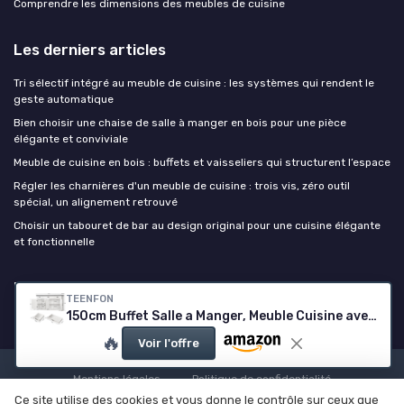
Comprendre les dimensions des meubles de cuisine
Les derniers articles
Tri sélectif intégré au meuble de cuisine : les systèmes qui rendent le
geste automatique
Bien choisir une chaise de salle à manger en bois pour une pièce
élégante et conviviale
Meuble de cuisine en bois : buffets et vaisseliers qui structurent l’espace
Régler les charnières d'un meuble de cuisine : trois vis, zéro outil
spécial, un alignement retrouvé
Choisir un tabouret de bar au design original pour une cuisine élégante
et fonctionnelle
Le meuble cuisine
TEENFON
150cm Buffet Salle a Manger, Meuble Cuisine avec 4 Portes et 3 tiroirs, Buffet Cuisine à étagères réglables, Meuble de Rangement de Cuisine pour Salon, entrée, Blanc – 150 × 40 × 80 cm 150x40x80cm
🔥
Voir l'offre
Mentions légales
Politique de confidentialité
Ce site utilise des cookies et vous donne le contrôle sur ceux que
© Le meuble cuisine 2026