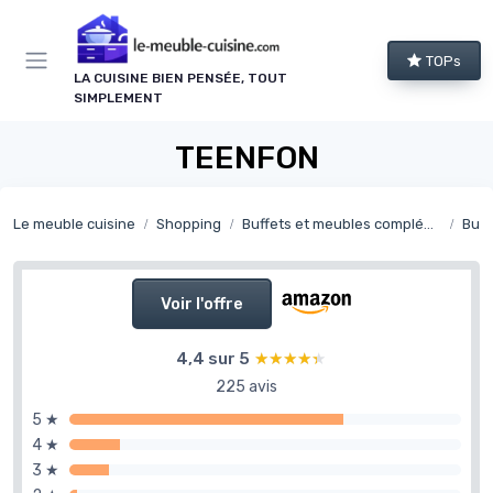
Panneau de gestion des cookies
TOPs
LA CUISINE BIEN PENSÉE, TOUT
SIMPLEMENT
TEENFON
Le meuble cuisine
Shopping
Buffets et meubles complémentaires de cuisine
Buff
Voir l'offre
4,4 sur 5
★★★★★
★★★★★
225 avis
5 ★
4 ★
3 ★