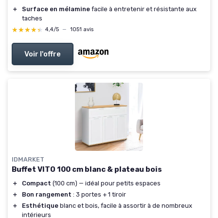
＋
Surface en mélamine
facile à entretenir et résistante aux
taches
★★★★★
★★★★★
4,4/5
—
1051 avis
Voir l'offre
IDMARKET
Buffet VITO 100 cm blanc & plateau bois
＋
Compact
(100 cm) — idéal pour petits espaces
＋
Bon rangement
: 3 portes + 1 tiroir
＋
Esthétique
blanc et bois, facile à assortir à de nombreux
intérieurs