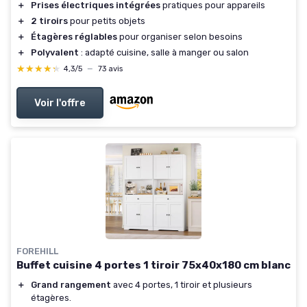
＋
Prises électriques intégrées
pratiques pour appareils
＋
2 tiroirs
pour petits objets
＋
Étagères réglables
pour organiser selon besoins
＋
Polyvalent
: adapté cuisine, salle à manger ou salon
★★★★★
★★★★★
4,3/5
—
73 avis
Voir l'offre
FOREHILL
Buffet cuisine 4 portes 1 tiroir 75x40x180 cm blanc
＋
Grand rangement
avec 4 portes, 1 tiroir et plusieurs
étagères.