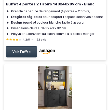
Buffet 4 portes 2 tiroirs 140x40x89 cm - Blanc
＋
Grande capacité
de rangement (4 portes + 2 tiroirs)
＋
Étagères réglables
pour adapter l'espace selon vos besoins
＋
Design épuré
et couleur blanche facile à assortir
＋
Dimensions claires : 140 x 40 x 89 cm
＋
Polyvalent, convient au salon comme à la salle à manger
★★★★★
★★★★★
4,2/5
—
122 avis
Voir l'offre