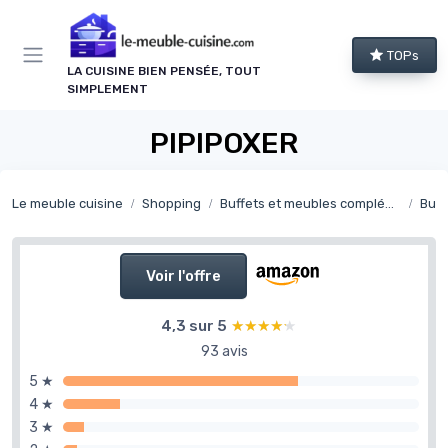
Panneau de gestion des cookies
TOPs
LA CUISINE BIEN PENSÉE, TOUT
SIMPLEMENT
PIPIPOXER
Le meuble cuisine
Shopping
Buffets et meubles complémentaires de cuisine
Buff
Voir l'offre
4,3 sur 5
★★★★★
★★★★★
93 avis
5 ★
4 ★
3 ★