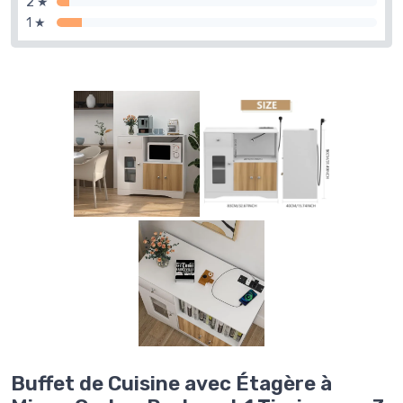
2 ★
1 ★
Buffet de Cuisine avec Étagère à