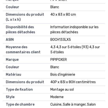
Couleur
‎Blanc
Dimensions du produit
‎40 x 83 x 80 cm
(L x l x h)
Disponibilité des
‎Information indisponible sur les
pièces détachées
pièces détachées
ASIN
B0CH133LX5
Moyenne des
4,3 4,3 sur 5 étoiles (93) 4,3 sur
commentaires client
5 étoiles
Marque
PIPIPOXER
Couleur
Blanc
Matériau
Bois d'ingénierie
Dimensions du produit
40P x 83l x 80H centimètres
Type de fixation
Montage au sol
Style
Moderne
Type de chambre
Cuisine, Salle à manger, Salon