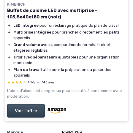
KIMENICH
Buffet de cuisine LED avec multiprise -
103,5x40x180 cm (noir)
＋
LED intégrée
pour un éclairage pratique du plan de travail
＋
Multiprise intégrée
pour brancher directement les petits
appareils
＋
Grand volume
avec 4 compartiments fermés, tiroir et
étagères réglables
＋
Tiroir avec
séparateurs ajustables
pour une organisation
modulable
＋
Plan de travail
utile pour la préparation ou poser des
appareils
★★★★★
★★★★★
4,1/5
—
143 avis
L'abus d'alcool est dangereux pour la santé, à consommer avec
modération.
Voir l'offre
Marque
‎PIPIPOXER