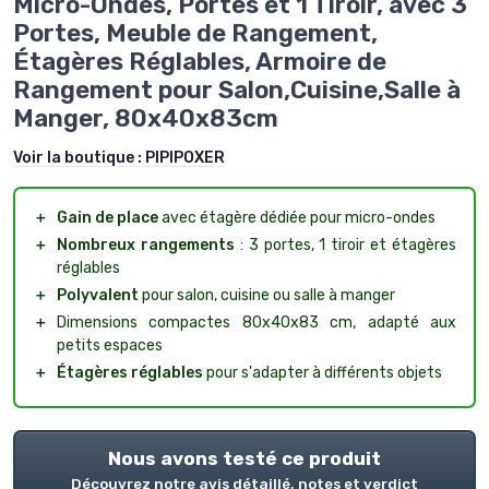
Micro-Ondes, Portes et 1 Tiroir, avec 3
Portes, Meuble de Rangement,
Étagères Réglables, Armoire de
Rangement pour Salon,Cuisine,Salle à
Manger, 80x40x83cm
Voir la boutique :
PIPIPOXER
＋
Gain de place
avec étagère dédiée pour micro-ondes
＋
Nombreux rangements
: 3 portes, 1 tiroir et étagères
réglables
＋
Polyvalent
pour salon, cuisine ou salle à manger
＋
Dimensions compactes 80x40x83 cm, adapté aux
petits espaces
＋
Étagères réglables
pour s'adapter à différents objets
Nous avons testé ce produit
Découvrez notre avis détaillé, notes et verdict