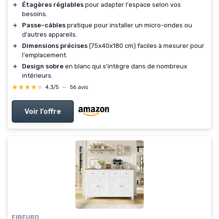
＋
Étagères réglables
pour adapter l'espace selon vos
besoins.
＋
Passe-câbles
pratique pour installer un micro-ondes ou
d'autres appareils.
＋
Dimensions précises
(75x40x180 cm) faciles à mesurer pour
l'emplacement.
＋
Design sobre
en blanc qui s'intègre dans de nombreux
intérieurs.
★★★★★
★★★★★
4,3/5
—
56 avis
Voir l'offre
FIRFURD