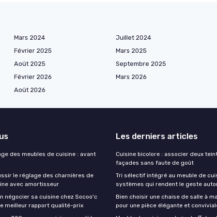
Mars 2024
Juillet 2024
Février 2025
Mars 2025
Août 2025
Septembre 2025
Février 2026
Mars 2026
Août 2026
lus
Les derniers articles
age des meubles de cuisine : avant
Cuisine bicolore : associer deux tei
façades sans faute de goût
sir le réglage des charnières de
Tri sélectif intégré au meuble de cuis
sine avec amortisseur
systèmes qui rendent le geste aut
 négocier sa cuisine chez Socoo'c
Bien choisir une chaise de salle à m
le meilleur rapport qualité-prix
pour une pièce élégante et convivial