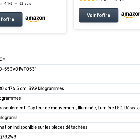
★
★
4,1/5
—
52 avis
Voir l'offre
 l'offre
COM
38-553V01WT0531
 80 x 176,5 cm; 39,9 kilogrammes
ilogrammes
-basculement, Capteur de mouvement, Illuminée, Lumière LED, Résistan
Kilograms
rmation indisponible sur les pièces détachées
Q782W8