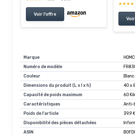
★★★★
★★★★
Voir l'offre
Voir
Marque
‎HOM
Numéro de modèle
‎FR8
Couleur
‎Blanc
Dimensions du produit (L x l x h)
‎40 x
Capacité de poids maximum
‎60 K
Caractéristiques
‎Anti
Poids de l'article
‎39,9 
Disponibilité des pièces détachées
‎Info
ASIN
B0FD