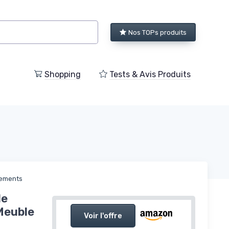
Nos TOPs produits
Shopping
Tests & Avis Produits
gements
de
Meuble
Voir l'offre