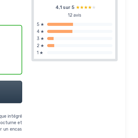
4,1 sur 5
★★★★★
★★★★★
12 avis
5 ★
4 ★
3 ★
2 ★
1 ★
que intégré
nocturne et
ur un encas