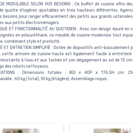
E MODULABLE SELON VOS BESOINS : Ce buffet de cuisine offre deu
e quatre étagères ajustables en trois hauteurs différentes. Agenc
s besoins pour ranger efficacement des petits aux grands ustensiles 
es aux petits électroménagers.
QUE ET FONCTIONNALITÉ AU QUOTIDIEN : Avec son design épuré en c
oignées en polyuréthane, ce meuble de cuisine modernise tout espa
ne, combinant style et praticité.
 ET ENTRETIEN SIMPLIFIÉ : Dotée de dispositifs anti-basculement p
, cette armoire de cuisine haute est également facile à entretenir
résistante à l'eau et aux taches et son dégagement au sol de 13 cm q
ge des robots nettoyeurs.
ICATIONS : Dimensions totales : 80l x 40P x 176,5H cm. Ch
dée : 60 kg (total), 10 kg (étagère). Assemblage requis.