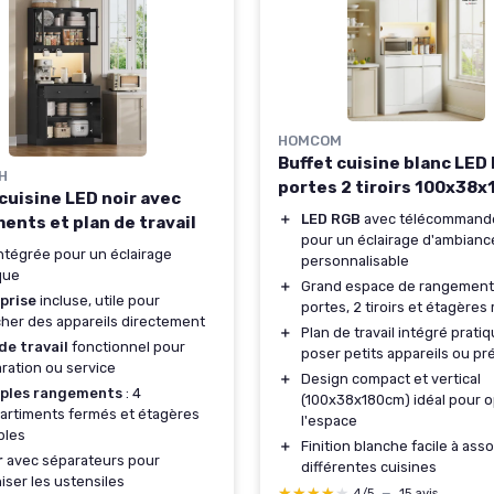
HOMCOM
Buffet cuisine blanc LED
H
portes 2 tiroirs 100x38
cuisine LED noir avec
＋
LED RGB
avec télécommande
ents et plan de travail
pour un éclairage d'ambianc
ntégrée pour un éclairage
personnalisable
que
＋
Grand espace de rangement 
prise
incluse, utile pour
portes, 2 tiroirs et étagères
her des appareils directement
＋
Plan de travail intégré prati
de travail
fonctionnel pour
poser petits appareils ou pr
ration ou service
＋
Design compact et vertical
iples rangements
: 4
(100x38x180cm) idéal pour o
rtiments fermés et étagères
l'espace
bles
＋
Finition blanche facile à assor
r
avec séparateurs pour
différentes cuisines
iser les ustensiles
★★★★★
★★★★★
4/5
—
15 avis