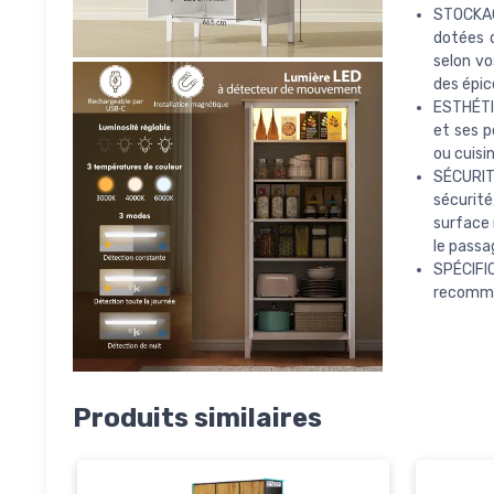
STOCKAG
dotées d
selon vo
des épic
ESTHÉTI
et ses p
ou cuisi
SÉCURITÉ
sécurité
surface 
le passa
SPÉCIF
recomman
Produits similaires