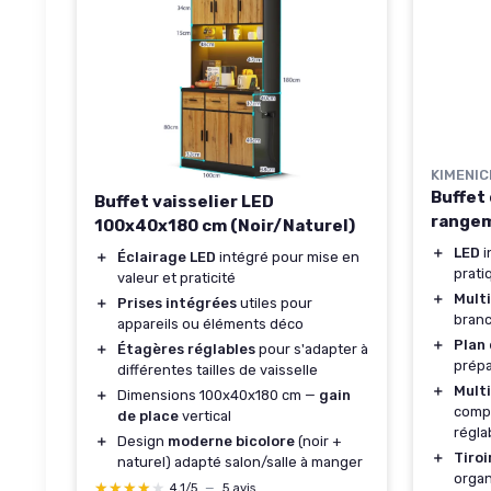
KIMENIC
Buffet 
Buffet vaisselier LED
rangem
100x40x180 cm (Noir/Naturel)
＋
LED
i
＋
Éclairage LED
intégré pour mise en
prati
valeur et praticité
＋
Multi
＋
Prises intégrées
utiles pour
branc
appareils ou éléments déco
＋
Plan 
＋
Étagères réglables
pour s'adapter à
prépa
différentes tailles de vaisselle
＋
Mult
＋
Dimensions 100x40x180 cm —
gain
compa
de place
vertical
régla
＋
Design
moderne bicolore
(noir +
＋
Tiroi
naturel) adapté salon/salle à manger
organ
★★★★★
★★★★★
4,1/5
—
5 avis