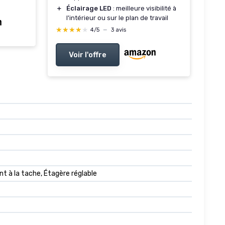
＋
Éclairage LED
: meilleure visibilité à
l'intérieur ou sur le plan de travail
★★★★★
★★★★★
4/5
—
3 avis
Voir l'offre
t à la tache, Étagère réglable