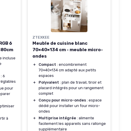
ZTEXKEE
 RGB 6
Meuble de cuisine blanc
x180cm
70×40×134 cm - meuble micro-
ondes
 incluse
e
＋
Compact
: encombrement
70×40×134 cm adapté aux petits
espaces
: 6
 réglables
＋
Polyvalent
: plan de travail, tiroir et
placard intégrés pour un rangement
que pour
complet
éparer
＋
Conçu pour micro-ondes
: espace
dédié pour installer un four micro-
ptimiser
ondes
＋
Multiprise intégrée
: alimente
tir à
facilement les appareils sans rallonge
supplémentaire