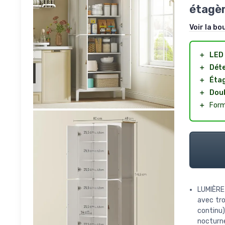
étagèr
Voir la bo
＋
LED 
＋
Dét
＋
Étag
＋
Doub
＋
Form
LUMIÈRE
avec tro
continu)
nocturne