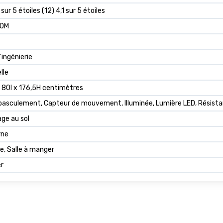
1 sur 5 étoiles (12) 4,1 sur 5 étoiles
OM
'ingénierie
lle
 80l x 176,5H centimètres
basculement, Capteur de mouvement, Illuminée, Lumière LED, Résistant 
ge au sol
rne
ne, Salle à manger
r